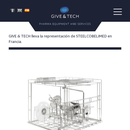
Give & Tech
FR
EN
ES
Pharma Equipment and Services
GIVE & TECH lleva la representación de STEELCOBELIMED en
Francia.
Slide précédent
Slid